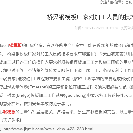
您当前的位置：
首页
桥梁钢模板厂家对加工人员的技
时间：2021-04-22 16:02:36
浏览次
uce)
钢模板
的厂家很多，在众多的生产厂家中，能在近20年的成长历程
么，桥梁钢模板厂家对加工人员的技术要求有哪些呢？今天由我来带领朋友
加工过程各工位的操作人要求必须按钢模板加工工艺和施工图纸的用材型号规格(s
过程中对于施工不清楚的部位要立即停止下道工序加工，必须立刻向工作
mpany)要求钢模板加工过程的重要和关键（解释:比喻事物的重要组成部
常出现质量问题(Emerson)的工序和部位在加工过程必须采取必要防范
、桥梁(Bridge)模板加工工作过程(guò chéng)中要求各工位的操作人
的意外损坏，做到安全事故防范于事前。
心
钢模板
的质量吗？层层把关，严格要求，是生产钢模板的宗旨，以质量
电话订购吧！
：
http://www.jlgmb.com/news_view_423_233.html